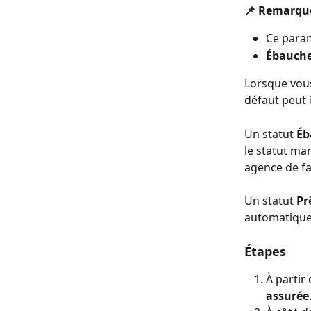
📌 Remarque
Ce param
Ébauch
Lorsque vous
défaut peut ê
Un statut 
Éb
le statut ma
agence de fa
Un statut 
Pr
automatiquem
Étapes
À partir 
assurée