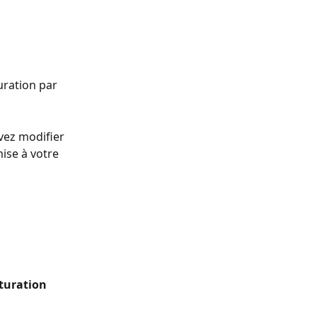
uration par 
vez modifier 
ise à votre 
turation 