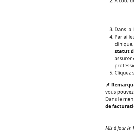
À côté d
Dans la l
Par aill
clinique,
statut d
assurer 
professi
Cliquez 
📌 Remarque
vous pouvez 
Dans le menu
de facturat
Mis à jour le 