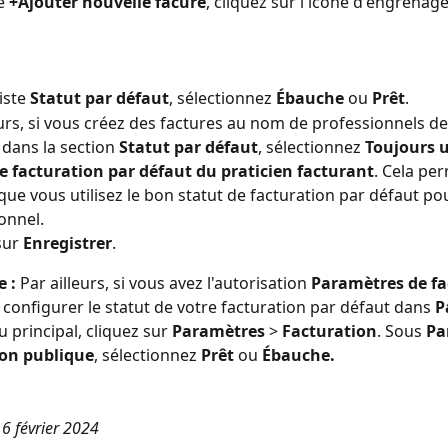
e 
+Ajouter nouvelle facure
, cliquez sur l'icône d'engrenage
iste 
Statut par défaut
, sélectionnez
 Ébauche 
ou
 Prêt
.
eurs, si vous créez des factures au nom de professionnels de
 dans la section 
Statut par défaut
, sélectionnez 
Toujours ut
e facturation par défaut du praticien facturant
. Cela pe
que vous utilisez le bon statut de facturation par défaut p
onnel.
sur 
Enregistrer
.
 :
 Par ailleurs, si vous avez l'autorisation 
Paramètres de fa
configurer le statut de votre facturation par défaut dans 
P
 principal, cliquez sur 
Paramètres
 > 
Facturation
. Sous 
Pa
ion publique
, sélectionnez 
Prêt
 ou 
Ébauche.
16 février 2024