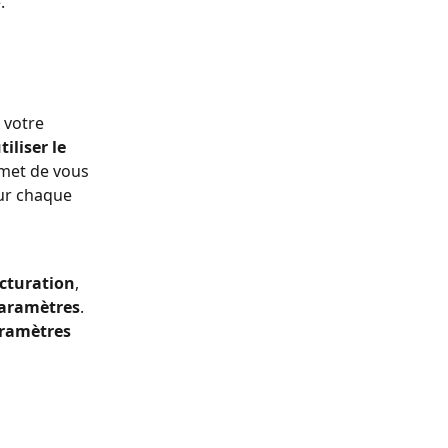
.
 votre 
iliser le 
rmet de vous 
our chaque 
cturation
,
aramètres
. 
ramètres 