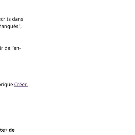
crits dans 
 manqués", 
r de l'en-
brique 
Créer 
te+ de 