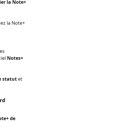
er la Note+ 
nez la Note+ 
es 
iel 
Notes+ 
e statut
 et 
rd
te+ de 