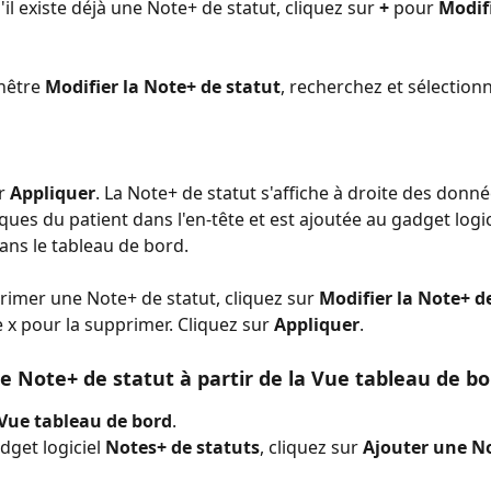
s'il existe déjà une Note+ de statut, cliquez sur 
+
 pour 
Modifi
nêtre 
Modifier la Note+ de statut
, recherchez et sélection
r 
Appliquer
. La Note+ de statut s'affiche à droite des donné
es du patient dans l'en-tête et est ajoutée au gadget logic
ans le tableau de bord.
rimer une Note+ de statut, cliquez sur 
Modifier la Note+ d
e x pour la supprimer. Cliquez sur 
Appliquer
.
e Note+ de statut à partir de la Vue tableau de bo
Vue tableau de bord
.
dget logiciel 
Notes+ de statuts
, cliquez sur 
Ajouter une No