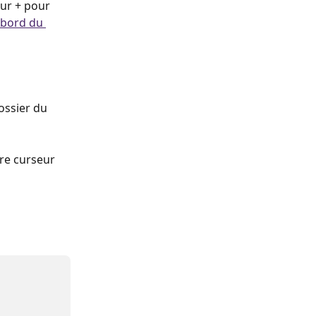
sur + pour 
 bord du 
ossier du 
re curseur 