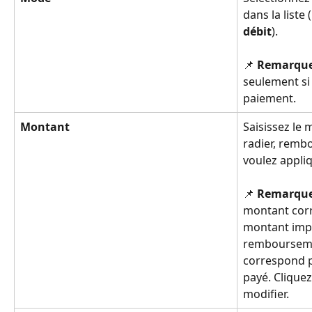
dans la liste (
débit
).
📌 
Remarqu
seulement si
paiement.
Montant
Saisissez le
radier, remb
voulez appliq
📌 
Remarqu
montant corr
montant impa
rembourseme
correspond p
payé. Cliquez
modifier.