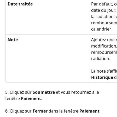
Date traitée
Par défaut, c
date du jour.
la radiation,
remboursemen
calendrier.
Note
Ajoutez une n
modification,
remboursemen
radiation.
La note s'aff
Historique
 
5. Cliquez sur 
Soumettre
 et vous retournez à la 
fenêtre 
Paiement
.
6. Cliquez sur 
Fermer
 dans la fenêtre 
Paiement
.