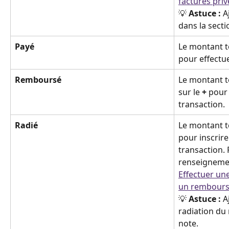
factures pri
💡 
Astuce :
 A
dans la secti
Payé
Le montant to
pour effectu
Remboursé
Le montant t
sur le 
+
 pour 
transaction.
Radié
Le montant to
pour inscrire 
transaction. 
renseignemen
Effectuer une
un rembours
💡 
Astuce :
 A
radiation du
note.