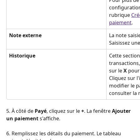
Pour plus de
configuration
rubrique 
Cré
paiement
.
Note externe
La note saisi
Saisissez un
Historique 
Cette section
transactions,
sur le 
X
 pour
Cliquez sur l
modifier le 
consulter la
5. À côté de 
Payé
, cliquez sur le 
+
. La fenêtre 
Ajouter 
un paiement
 s'affiche.
6. Remplissez les détails du paiement. Le tableau 