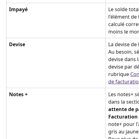
Impayé
Le solde tota
l'élément de 
calculé corr
moins le mon
Devise
La devise de 
Au besoin, s
devise dans la
devise par dé
rubrique 
Con
de facturatio
Notes +
Les notes+ sé
dans la secti
attente de 
Facturation 
note+ pour l'
gris au jaune