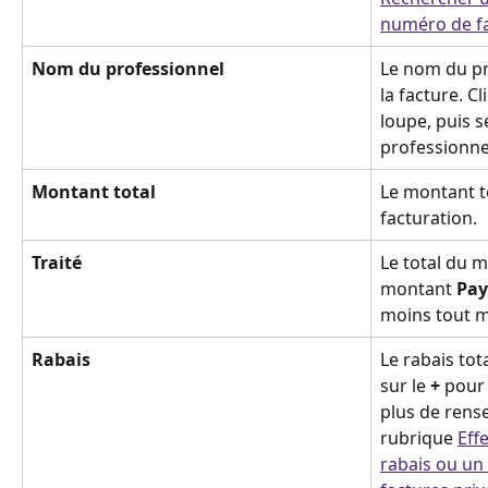
numéro de f
Nom du professionnel
Le nom du pr
la facture. Cl
loupe, puis s
professionne
Montant total 
Le montant to
facturation.
Traité
Le total du 
montant 
Pay
moins tout 
Rabais 
Le rabais tota
sur le 
+
 pour
plus de rens
rubrique 
Eff
rabais ou u