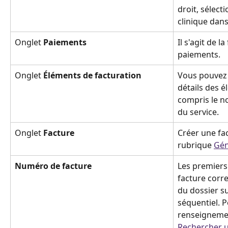
droit, sélect
clinique dans 
Onglet 
Paiements
Il s'agit de l
paiements.
Onglet 
Éléments de facturation
Vous pouvez 
détails des é
compris le no
du service.
Onglet 
Facture
Créer une fac
rubrique 
Gén
Numéro de facture 
Les premiers
facture corre
du dossier s
séquentiel. P
renseignemen
Rechercher un