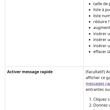
taille de 
liste à p
liste nu
réduire l
augmente
insérer 
insérer 
insérer u
effacer 
Activer message rapide
(facultatif) 
afficher ce ga
messages ra
entrantes ou
Cliquez s
Donnez u