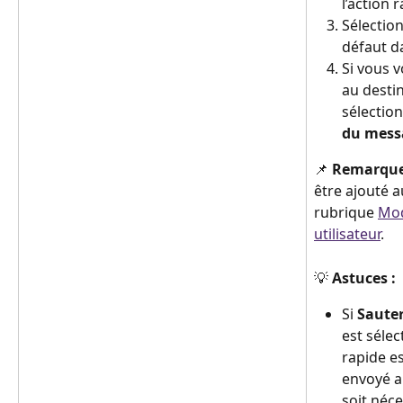
l’action 
Sélection
défaut da
Si vous 
au destin
sélectio
du mess
📌 
Remarqu
être ajouté a
rubrique 
Mod
utilisateur
.
💡 
Astuces :
Si 
Sauter
est séle
rapide es
envoyé au
soit néce