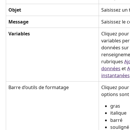
Objet
Saisissez un 
Message
Saisissez le
Variables
Cliquez pour
variables per
données sur l
renseignemen
rubriques 
Aj
données
 et 
A
instantanées
Barre d’outils de formatage
Cliquez pour 
options sont 
gras
italique
barré
souligné