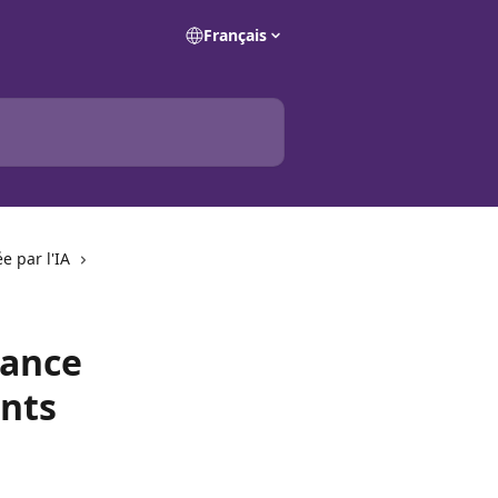
Français
e par l'IA
dance
nts