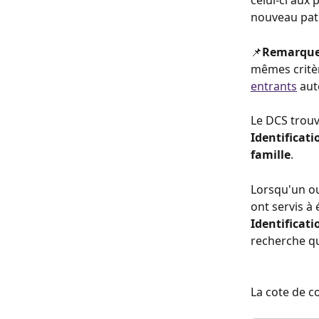
celui-ci aux
nouveau pati
📌
Remarque
mêmes critèr
entrants
 au
Le DCS trouv
Identificati
famille
.
Lorsqu'un ou
ont servis à
Identificat
recherche qu
La cote de c