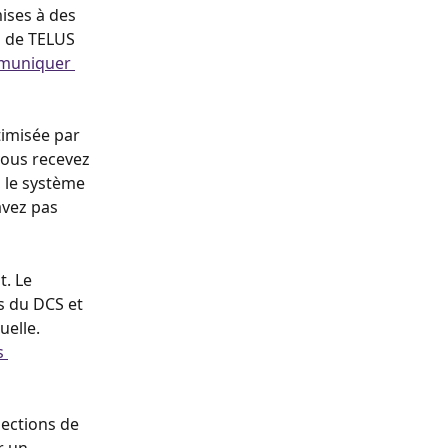
ises à des 
s de TELUS 
uniquer 
timisée par 
vous recevez 
 le système 
avez pas 
. Le 
s du DCS et 
elle. 
s 
ections de 