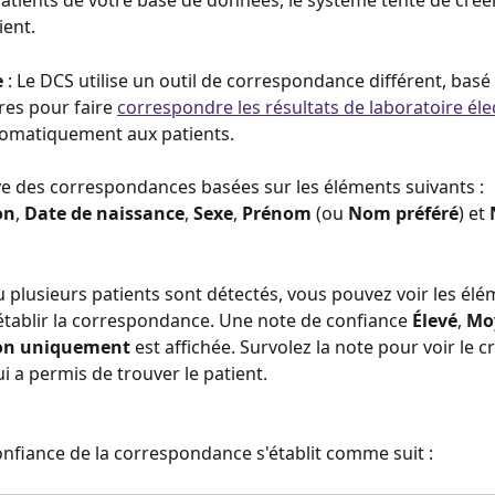
 patients de votre base de données, le système tente de crée
ent.
 
: Le DCS utilise un outil de correspondance différent, basé 
es pour faire 
correspondre les résultats de laboratoire éle
tomatiquement aux patients.
e des correspondances basées sur les éléments suivants : 
on
, 
Date de naissance
, 
Sexe
, 
Prénom
 (ou 
Nom préféré
) et 
 plusieurs patients sont détectés, vous pouvez voir les élé
 établir la correspondance. Une note de confiance 
Élevé
, 
Mo
ion uniquement
 est affichée. Survolez la note pour voir le cr
i a permis de trouver le patient.
onfiance de la correspondance s'établit comme suit :