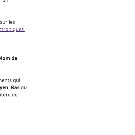
r un 
sur les 
ctroniques 
Nom de 
ments qui 
yen
, 
Bas
 ou
itère de 