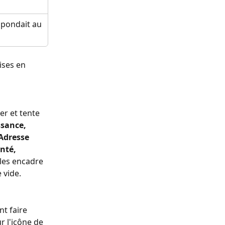
spondait au 
ses en 
r et tente 
sance, 
Adresse 
nté, 
 les encadre 
 vide.
t faire 
 l'icône de 