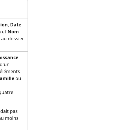
tion
, 
Date 
m
 et 
Nom 
 au dossier 
aissance
d'un 
 éléments 
amille
 ou 
quatre 
dait pas 
au moins 