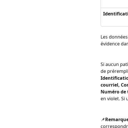
Identifica
Les données
évidence dan
Si aucun pat
de prérempli
Identificati
courriel, C
Numéro de t
en violet. S
📌
Remarque
correspondre