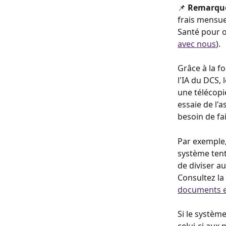
📌 
Remarque
frais mensue
Santé pour o
avec nous
).
Grâce à la f
l'IA du DCS,
une télécopi
essaie de l'
besoin de fa
Par exemple,
système tent
de diviser a
Consultez la
documents e
Si le systèm